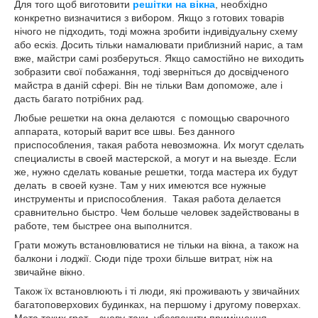
Для того щоб виготовити
решітки на вікна
, необхідно
конкретно визначитися з вибором. Якщо з готових товарів
нічого не підходить, тоді можна зробити індивідуальну схему
або ескіз. Досить тільки намалювати приблизний нарис, а там
вже, майстри самі розберуться. Якщо самостійно не виходить
зобразити свої побажання, тоді зверніться до досвідченого
майстра в даній сфері. Він не тільки Вам допоможе, але і
дасть багато потрібних рад.
Любые решетки на окна делаются с помощью сварочного
аппарата, который варит все швы. Без данного
приспособления, такая работа невозможна. Их могут сделать
специалисты в своей мастерской, а могут и на выезде. Если
же, нужно сделать кованые решетки, тогда мастера их будут
делать в своей кузне. Там у них имеются все нужные
инструменты и приспособления. Такая работа делается
сравнительно быстро. Чем больше человек задействованы в
работе, тем быстрее она выполнится.
Грати можуть встановлюватися не тільки на вікна, а також на
балкони і лоджії. Сюди піде трохи більше витрат, ніж на
звичайне вікно.
Також їх встановлюють і ті люди, які проживають у звичайних
багатоповерхових будинках, на першому і другому поверхах.