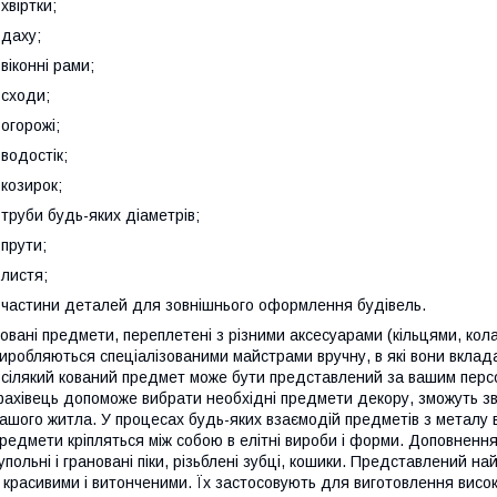
 хвіртки;
 даху;
 віконні рами;
 сходи;
 огорожі;
 водостік;
 козирок;
 труби будь-яких діаметрів;
 прути;
 листя;
 частини деталей для зовнішнього оформлення будівель.
овані предмети, переплетені з різними аксесуарами (кільцями, кол
иробляються спеціалізованими майстрами вручну, в які вони вклада
сілякий кований предмет може бути представлений за вашим перс
ахівець допоможе вибрати необхідні предмети декору, зможуть зве
ашого житла. У процесах будь-яких взаємодій предметів з металу
редмети кріпляться між собою в елітні вироби і форми. Доповненн
упольні і грановані піки, різьблені зубці, кошики. Представлений 
 красивими і витонченими. Їх застосовують для виготовлення висок