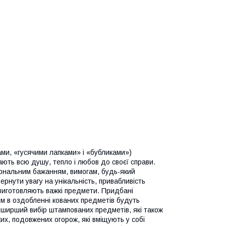
ами, «гусячими лапками» і «бубликами»)
ють всю душу, тепло і любов до своєї справи.
ональним бажанням, вимогам, будь-який
рнути увагу на унікальність, привабливість
 виготовляють важкі предмети. Придбані
ям в оздобленні кованих предметів будуть
найширший вибір штампованих предметів, які також
их, подовжених огорож, які вміщують у собі