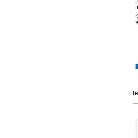
в
Ш
К
я
І