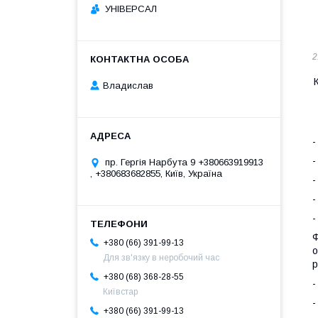
УНІВЕРСАЛ
2
Владислав
-
-
пр. Гергія Нарбута 9 +380663919913
, +380683682855, Київ, Україна
-
-
-
Ф
+380 (66) 391-99-13
о
Для зв'язку в неробочий час
р
+380 (68) 368-28-55
-
Київстар
-
+380 (66) 391-99-13