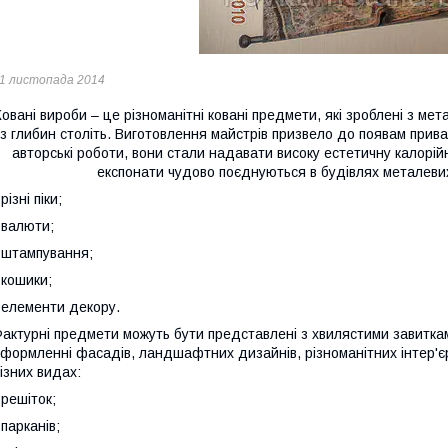
1 листопада 2014
Ковані вироби – це різноманітні ковані предмети, які зроблені з мет
з глибин століть. Виготовлення майстрів призвело до появам прив
авторські роботи, вони стали надавати високу естетичну калорій
експонати чудово поєднуються в будівлях металевих
 різні піки;
 валюти;
 штампування;
 кошики;
 елементи декору.
актурні предмети можуть бути представлені з хвилястими завиткам
формленні фасадів, ландшафтних дизайнів, різноманітних інтер'є
ізних видах:
 решіток;
 парканів;