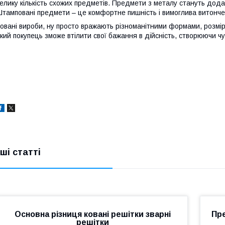
елику кількість схожих предметів. Предмети з металу стануть до
тамповані предмети – це комфортне пишність і вимоглива витонче
овані вироби, ну просто вражають різноманітними формами, розмі
кий покупець зможе втілити свої бажання в дійсність, створюючи 
нші статті
Основна різниця ковані решітки зварні
Пр
решітки