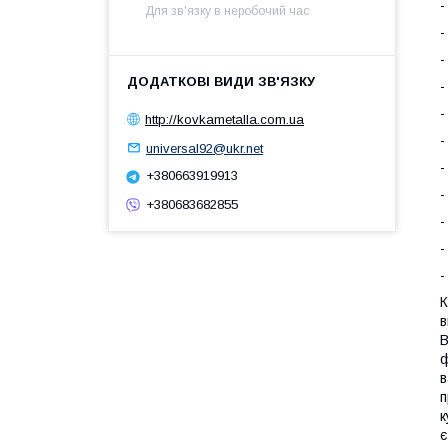
-
Для зв'язку в неробочий час
-
-
-
-
http://kovkametalla.com.ua
-
universal92@ukr.net
-
+380663919913
-
+380683682855
-
-
-
К
в
В
ф
в
п
к
є