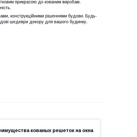
датковим прикрасою до кованим виробам.
ність.
рами, конструкційними рішеннями будови. Будь-
чудові шедеври декору для вашого будинку.
еимущества кованых решеток на окна