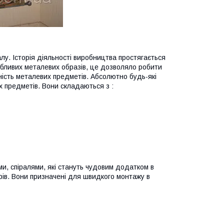
алу. Історія діяльності виробництва простягається
абливих металевих образів, це дозволяло робити
ність металевих предметів. Абсолютно будь-які
 предметів. Вони складаються з :
и, спіралями, які стануть чудовим додатком в
рів. Вони призначені для швидкого монтажу в