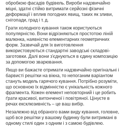
обробкою фасадів будівель. Вироби надзвичайно
міцні, здатні стійко витримати серйозні фізичні
деформації і вплив погодних явищ, таких як зливи,
снігопади, град і т. д.
Грати холодного кування також користуються
популярністю. Вони відрізняються простотою ліній
малюнка, наявністю елементарних геометричних
форм. Зазвичай для їх виготовлення
використовуються стандартні заводські складові-
заготовки. Далі вони з'єднуються в єдину композицію
за допомогою зварювання.
Якщо ви бажаєте отримати надзвичайно оригінальні і
барвисті решітки на вікна, то непоганим варіантом
стануть модель гарячого кування. Потрібно розуміти,
що основною їх відмінністю є унікальність кожного
фрагмента. Кожен елемент неповторний і це робить
ґрати красивої, витонченої і повітряної. Цінуєте в
речах ексклюзивність – це ваш вибір.
Незалежно від обраного вами виду кування, головне,
щоб все решітки у вашому будинку були витримані в
одному стилі один з одним і з самою будівлею.