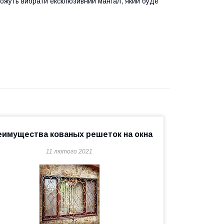
можуть вибрати ексклюзивний мангал, який буде
еимущества кованых решеток на окна
11 лютого 2021