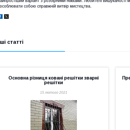
айпростіший варіант з розбірними ніжками. Любителі вишуканості 
особлювати собою справжній витвір мистецтва.
нші статті
Основна різниця ковані решітки зварні
Пр
решітки
15 лютого 2021