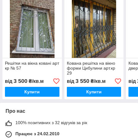
Решітки на вікна ковані арт
Кована решітка на вікно
Кова
кр № 57
форми Цибулини арт.кр
двер
29
3 500
3 550
від
₴/кв.м
від
₴/кв.м
від
Купити
Купити
Про нас
100% позитивних з 32 відгуків за рік
Працює з 24.02.2010