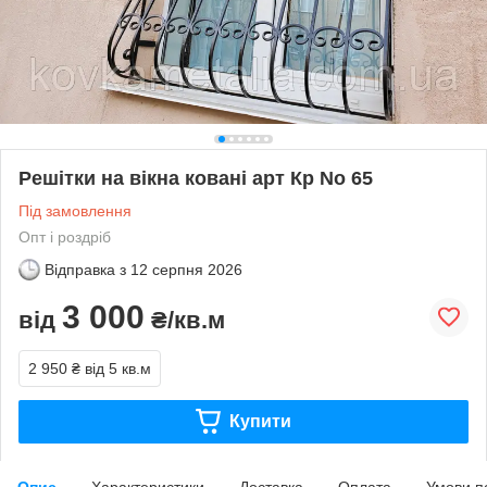
Решітки на вікна ковані арт Кр No 65
Під замовлення
Опт і роздріб
Відправка з
12 серпня 2026
3 000
від
₴/кв.м
2 950 ₴
від 5 кв.м
Купити
Опис
Характеристики
Доставка
Оплата
Умови п