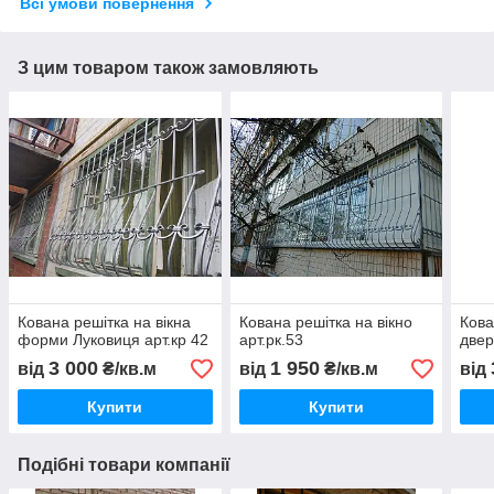
Всі умови повернення
З цим товаром також замовляють
Кована решітка на вікна
Кована решітка на вікно
Кова
форми Луковиця арт.кр 42
арт.рк.53
двер
3 000
1 950
від
₴/кв.м
від
₴/кв.м
від
Купити
Купити
Подібні товари компанії