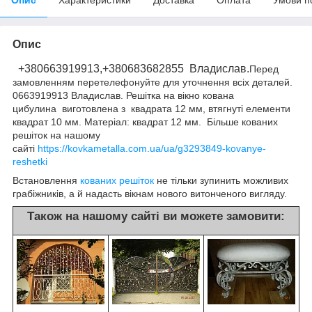
Опис
+380663919913,+380683682855 Владислав.
Перед
замовленням перетелефонуйте для уточнення всіх деталей.
0663919913 Владислав. Решітка на вікно кована
цибулина виготовлена з квадрата 12 мм, втягнуті елементи
квадрат 10 мм. Матеріал: квадрат 12 мм. Більше кованих
решіток на нашому
сайті
https://kovkametalla.com.ua/ua/g3293849-kovanye-
reshetki
Встановлення
кованих решіток
не тільки зупинить можливих
грабіжників, а й надасть вікнам нового витонченого вигляду.
Також на нашому сайті ви можете замовити: