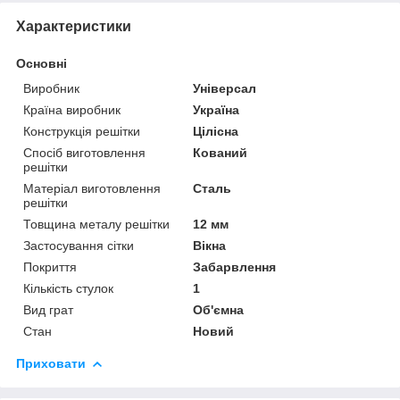
Характеристики
Основні
Виробник
Універсал
Країна виробник
Україна
Конструкція решітки
Цілісна
Спосіб виготовлення
Кований
решітки
Матеріал виготовлення
Сталь
решітки
Товщина металу решітки
12 мм
Застосування сітки
Вікна
Покриття
Забарвлення
Кількість стулок
1
Вид грат
Об'ємна
Стан
Новий
Приховати