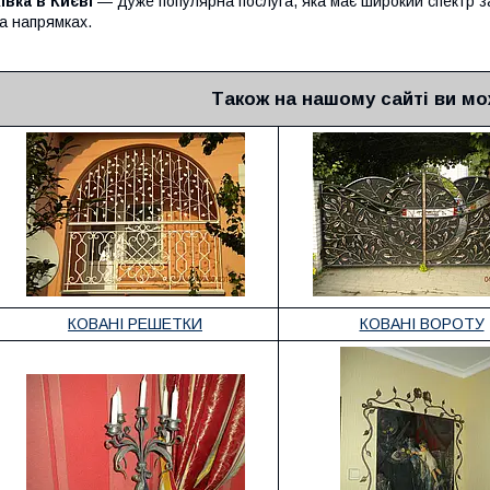
івка в Києві
— дуже популярна послуга, яка має широкий спектр з
а напрямках.
Також на нашому сайті ви мо
КОВАНІ РЕШЕТКИ
КОВАНІ ВОРОТУ