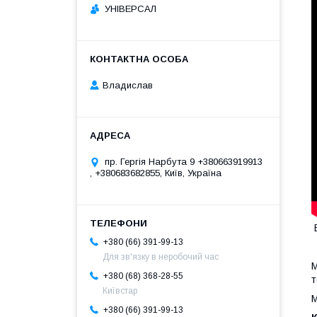
УНІВЕРСАЛ
Владислав
пр. Гергія Нарбута 9 +380663919913
, +380683682855, Київ, Україна
+380 (66) 391-99-13
Для зв'язку в неробочий час
М
+380 (68) 368-28-55
т
Київстар
М
+380 (66) 391-99-13