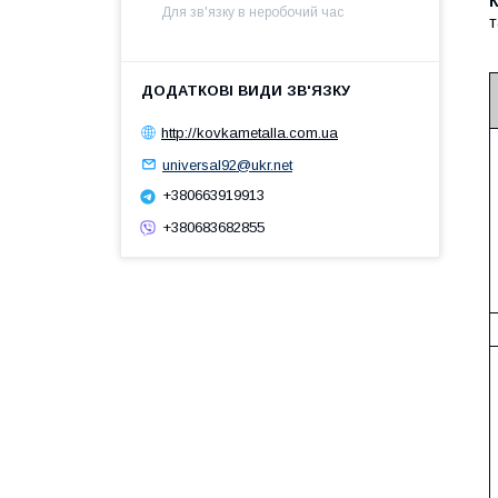
К
Для зв'язку в неробочий час
т
http://kovkametalla.com.ua
universal92@ukr.net
+380663919913
+380683682855