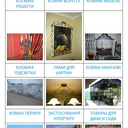
КООВАНІ
КОВАНІ ВОРОТУ
КОВАНА МЕБЕЛЬ
РЕШОТИ
КООВАНІ
РАМИ ДЛЯ
КОВАНІ МАНГАЛИ
ПІДСВІТКИ
КАРТИН
КОВАНІ ПЕРИЛУ
ЗАСТОСУВАННЯ
ТОВАРЫ ДЛЯ
ІНТЕР'ЄРУ
ДАЧИ И САДА