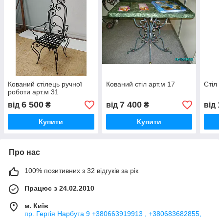
Кований стілець ручної
Кований стіл арт.м 17
Стіл
роботи арт.м 31
6 500
7 400
від
₴
від
₴
від
Купити
Купити
Про нас
100% позитивних з 32 відгуків за рік
Працює з 24.02.2010
м. Київ
пр. Гергія Нарбута 9 +380663919913 , +380683682855,