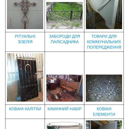
РІТУАЛЬНІ
ЗАБОРОДИ ДЛЯ
ТОВАРИ ДЛЯ
ЗІЗЕЛІЯ
ПАЛІСАДНИКА
КОММУНАЛЬНИХ
ПОПЕРЕДЖЕННЯ
КОВАНІ КАЛІТКИ
КАМІННИЙ НАБІР
КОВАНІ
ЕЛЕМЕНТИ