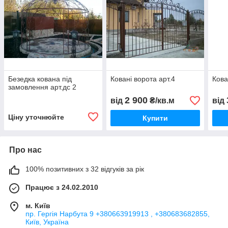
Безедка кована під
Ковані ворота арт.4
Кова
замовлення арт.дс 2
2 900
від
₴/кв.м
від
Ціну уточнюйте
Купити
Про нас
100% позитивних з 32 відгуків за рік
Працює з 24.02.2010
м. Київ
пр. Гергія Нарбута 9 +380663919913 , +380683682855,
Київ, Україна