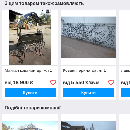
З цим товаром також замовляють
Мангал кований арт.мл 1
Ковані перила арт.кп 1
Лавк
18 900
5 550
від
₴
від
₴/кв.м
від
Купити
Купити
Подібні товари компанії