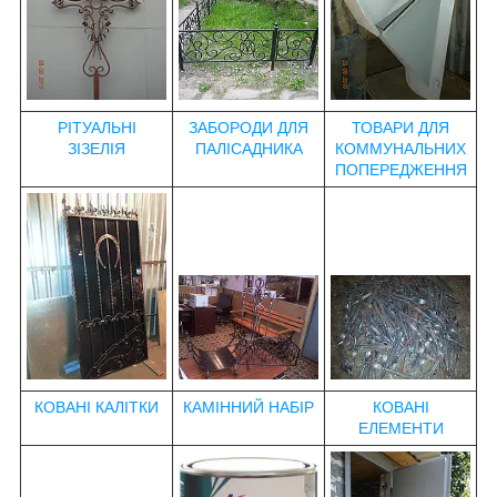
РІТУАЛЬНІ
ЗАБОРОДИ ДЛЯ
ТОВАРИ ДЛЯ
ЗІЗЕЛІЯ
ПАЛІСАДНИКА
КОММУНАЛЬНИХ
ПОПЕРЕДЖЕННЯ
КОВАНІ КАЛІТКИ
КАМІННИЙ НАБІР
КОВАНІ
ЕЛЕМЕНТИ