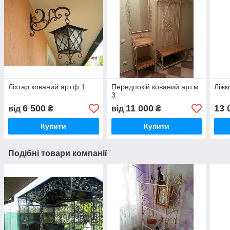
Ліхтар кований арт.ф 1
Передпокій кований арт.м
Ліжк
3
6 500
11 000
13 
від
₴
від
₴
Купити
Купити
Подібні товари компанії