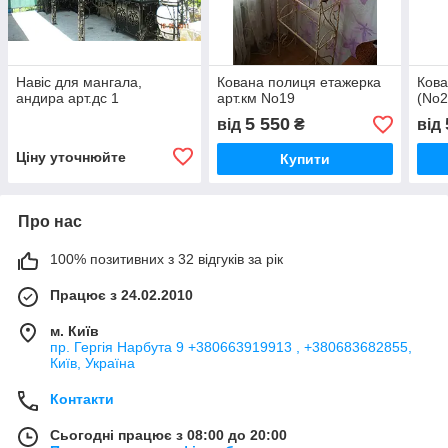
Навіс для мангала,
Кована полиця етажерка
Кова
андира арт.дс 1
арт.км No19
(No2
5 550
від
₴
від
Ціну уточнюйте
Купити
Про нас
100% позитивних з 32 відгуків за рік
Працює з 24.02.2010
м. Київ
пр. Гергія Нарбута 9 +380663919913 , +380683682855,
Київ, Україна
Контакти
Сьогодні працює з 08:00 до 20:00