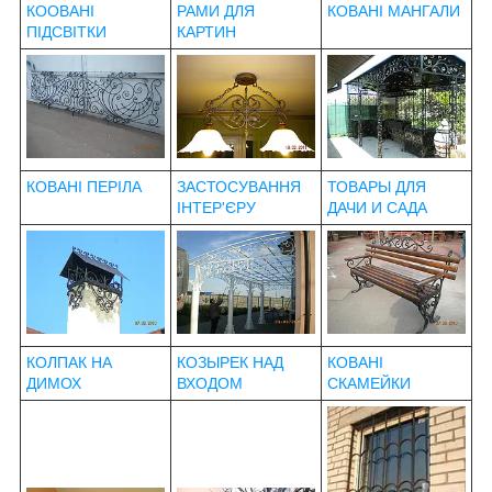
КООВАНІ
РАМИ ДЛЯ
КОВАНІ МАНГАЛИ
ПІДСВІТКИ
КАРТИН
КОВАНІ ПЕРІЛА
ЗАСТОСУВАННЯ
ТОВАРЫ ДЛЯ
ІНТЕР'ЄРУ
ДАЧИ И САДА
КОЛПАК НА
КОЗЫРЕК НАД
КОВАНІ
ДИМОХ
ВХОДОМ
СКАМЕЙКИ