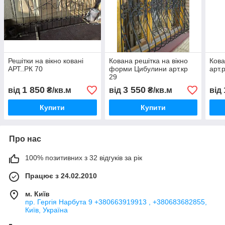
Решітки на вікно ковані
Кована решітка на вікно
Кова
АРТ..РК 70
форми Цибулини арт.кр
арт.
29
1 850
3 550
від
₴/кв.м
від
₴/кв.м
від
Купити
Купити
Про нас
100% позитивних з 32 відгуків за рік
Працює з 24.02.2010
м. Київ
пр. Гергія Нарбута 9 +380663919913 , +380683682855,
Київ, Україна