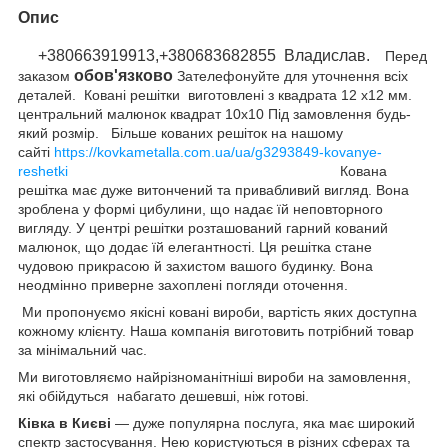
Опис
+380663919913,+380683682855 Владислав.
Перед
обов'язково
заказом
Зателефонуйте для уточнення всіх
деталей. Ковані решітки виготовлені з квадрата 12 х12 мм.
центральний малюнок квадрат 10х10 Під замовлення будь-
який розмір. Більше кованих решіток на нашому
сайті
https://kovkametalla.com.ua/ua/g3293849-kovanye-
reshetki
Кована
решітка має дуже витончений та привабливий вигляд. Вона
зроблена у формі цибулини, що надає їй неповторного
вигляду. У центрі решітки розташований гарний кований
малюнок, що додає їй елегантності. Ця решітка стане
чудовою прикрасою й захистом вашого будинку. Вона
неодмінно приверне захоплені погляди оточення.
Ми пропонуємо якісні ковані вироби, вартість яких доступна
кожному клієнту. Наша компанія виготовить потрібний товар
за мінімальний час.
Ми виготовляємо найрізноманітніші вироби на замовлення,
які обійдуться набагато дешевші, ніж готові.
Ківка в Києві
— дуже популярна послуга, яка має широкий
спектр застосування. Нею користуються в різних сферах та