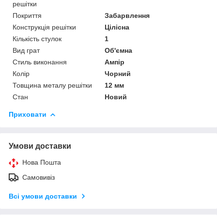
решітки
Покриття
Забарвлення
Конструкція решітки
Цілісна
Кількість стулок
1
Вид грат
Об'ємна
Стиль виконання
Ампір
Колір
Чорний
Товщина металу решітки
12 мм
Стан
Новий
Приховати
Умови доставки
Нова Пошта
Самовивіз
Всі умови доставки