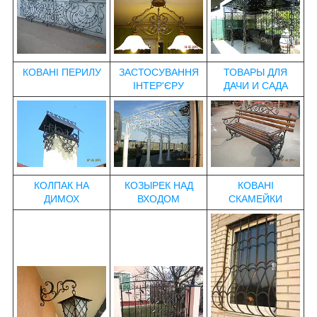
КОВАНІ ПЕРИЛУ
ЗАСТОСУВАННЯ
ТОВАРЫ ДЛЯ
ІНТЕР'ЄРУ
ДАЧИ И САДА
КОЛПАК НА
КОЗЫРЕК НАД
КОВАНІ
ДИМОХ
ВХОДОМ
СКАМЕЙКИ