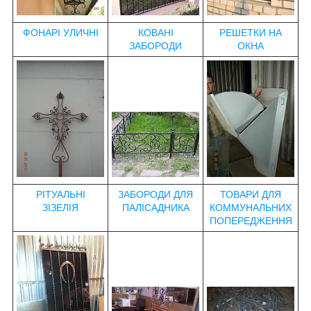
ФОНАРІ УЛИЧНІ
КОВАНІ
РЕШЕТКИ НА
ЗАБОРОДИ
ОКНА
РІТУАЛЬНІ
ЗАБОРОДИ ДЛЯ
ТОВАРИ ДЛЯ
ЗІЗЕЛІЯ
ПАЛІСАДНИКА
КОММУНАЛЬНИХ
ПОПЕРЕДЖЕННЯ