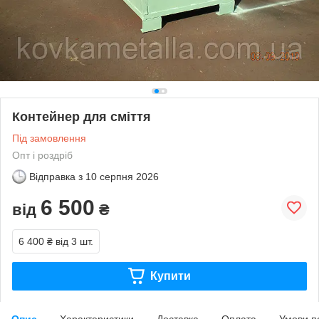
Контейнер для сміття
Під замовлення
Опт і роздріб
Відправка з
10 серпня 2026
6 500
від
₴
6 400 ₴
від 3 шт.
Купити
Опис
Характеристики
Доставка
Оплата
Умови п