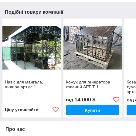
Подібні товари компанії
Навіс для мангала,
Кожух для генератора
Кова
андира арт.дс 1
кований АРТ Т 1
туал
артп
14 000
від
₴
від
Ціну уточнюйте
Купити
Про нас