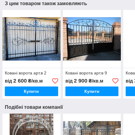
З цим товаром також замовляють
Ковані ворота арт.в 2
Ковані ворота арт.в 9
Кова
2 600
2 900
від
₴/кв.м
від
₴/кв.м
від
Купити
Купити
Подібні товари компанії