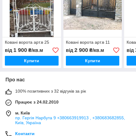
Ковані ворота арт.в 25
Ковані ворота арт.в 11
Кова
1 900
2 900
від
₴/кв.м
від
₴/кв.м
від
Купити
Купити
Про нас
100% позитивних з 32 відгуків за рік
Працює з 24.02.2010
м. Київ
пр. Гергія Нарбута 9 +380663919913 , +380683682855,
Київ, Україна
Контакти