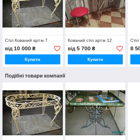
Стіл Кований арт.м 7
Кований стіл арт.м 12
Стіл
10 000
5 700
8 5
від
₴
від
₴
Купити
Купити
Подібні товари компанії