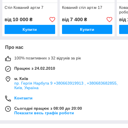
Стіл Кований арт.м 7
Кований стіл арт.м 17
Кова
робо
10 000
7 400
від
₴
від
₴
від
Купити
Купити
Про нас
100% позитивних з 32 відгуків за рік
Працює з 24.02.2010
м. Київ
пр. Гергія Нарбута 9 +380663919913 , +380683682855,
Київ, Україна
Контакти
Сьогодні працює з 08:00 до 20:00
Показати весь графік роботи