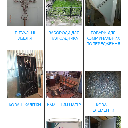
РІТУАЛЬНІ
ЗАБОРОДИ ДЛЯ
ТОВАРИ ДЛЯ
ЗІЗЕЛІЯ
ПАЛІСАДНИКА
КОММУНАЛЬНИХ
ПОПЕРЕДЖЕННЯ
КОВАНІ КАЛІТКИ
КАМІННИЙ НАБІР
КОВАНІ
ЕЛЕМЕНТИ