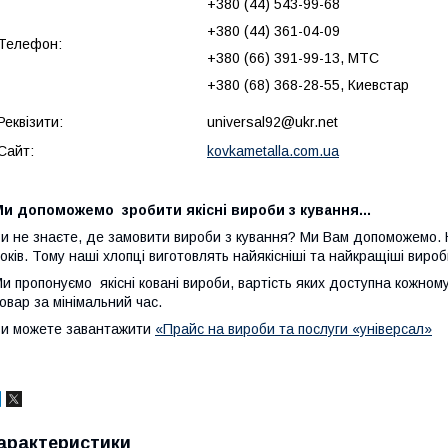
+380 (44) 543-99-68
+380 (44) 361-04-09
Телефон:
+380 (66) 391-99-13, МТС
+380 (68) 368-28-55, Киевстар
Реквізити:
universal92@ukr.net
Сайт:
kovkametalla.com.ua
и допоможемо зробити якісні вироби з кування...
и не знаєте, де замовити вироби з кування? Ми Вам допоможемо. 
оків. Тому наші хлопці виготовлять найякісніші та найкращіші виро
и пропонуємо якісні ковані вироби, вартість яких доступна кожному
овар за мінімальний час.
и можете завантажити
«Прайс на вироби та послуги «універсал»
арактеристики