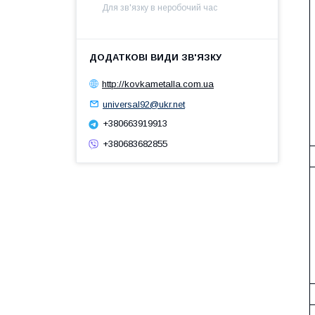
Для зв'язку в неробочий час
http://kovkametalla.com.ua
universal92@ukr.net
+380663919913
+380683682855