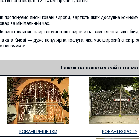
іка кована кварат 12-14 мм.Гір'яче кування
и пропонуємо якісні ковані вироби, вартість яких доступна кожному
овар за мінімальний час.
и виготовляємо найрізноманітніші вироби на замовлення, які обійд
івка в Києві
— дуже популярна послуга, яка має широкий спектр з
а напрямках.
Також на нашому сайті ви мо
КОВАНІ РЕШЕТКИ
КОВАНІ ВОРОТУ