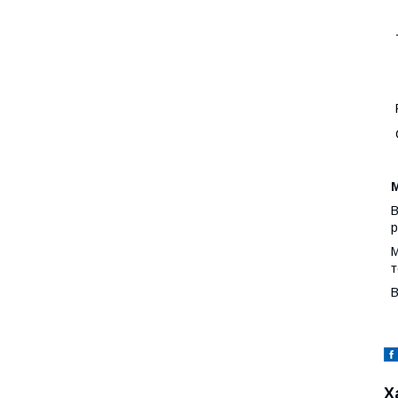
М
В
р
М
т
В
Х