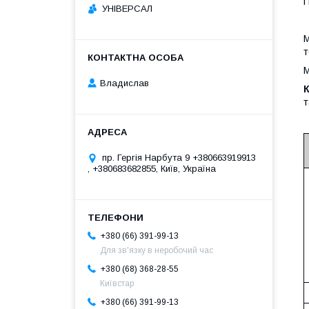
П
УНІВЕРСАЛ
М
т
М
Владислав
К
т
пр. Гергія Нарбута 9 +380663919913
, +380683682855, Київ, Україна
+380 (66) 391-99-13
Для зв'язку в неробочий час
+380 (68) 368-28-55
Київстар
+380 (66) 391-99-13