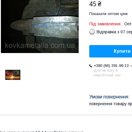
45 ₴
Показати оптові ціни
Під замовлення
Опт
Відправка з 07 се
Купити
+380 (66) 391-99-13
Для зв'язку в
неробочий час
повернення товару п