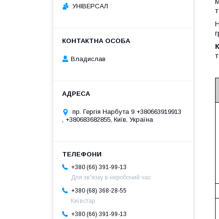
М
УНІВЕРСАЛ
т
Н
г
К
т
Владислав
пр. Гергія Нарбута 9 +380663919913
, +380683682855, Київ, Україна
+380 (66) 391-99-13
Для зв'язку в неробочий час
+380 (68) 368-28-55
Київстар
+380 (66) 391-99-13