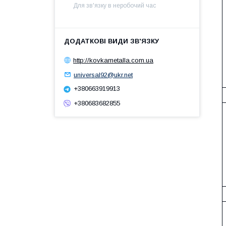
Для зв'язку в неробочий час
http://kovkametalla.com.ua
universal92@ukr.net
+380663919913
+380683682855