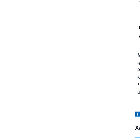
М
В
р
М
т
В
Х