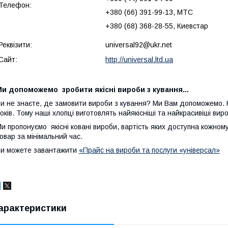
Телефон:
+380 (66) 391-99-13, МТС
+380 (68) 368-28-55, Киевстар
Реквізити:
universal92@ukr.net
Сайт:
http://universal.ltd.ua
и допоможемо зробити якісні вироби з кування...
и не знаєте, де замовити вироби з кування? Ми Вам допоможемо. 
оків. Тому наші хлопці виготовлять найякісніші та найкрасивіші вир
и пропонуємо якісні ковані вироби, вартість яких доступна кожному
овар за мінімальний час.
и можете завантажити
«Прайс на вироби та послуги «універсал»
арактеристики