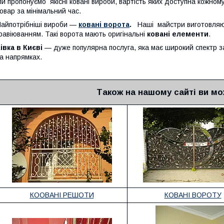
и пропонуємо якісні ковані вироби, вартість яких доступна кожному
овар за мінімальний час.
айпотрібніші вироби —
ковані ворота
.
Наші майстри виготовляют
равіюванням. Такі ворота мають оригінальні
ковані елементи
.
івка в Києві
— дуже популярна послуга, яка має широкий спектр з
а напрямках.
Також на нашому сайті ви мо
КООВАНІ РЕШОТИ
КОВАНІ ВОРОТУ