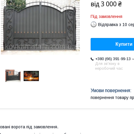
від
3 000 ₴
Під замовлення
Відправка з 10 се
Купити
+380 (66) 391-99-13
Для зв'язку в
неробочий час
повернення товару п
овані ворота під замовлення.