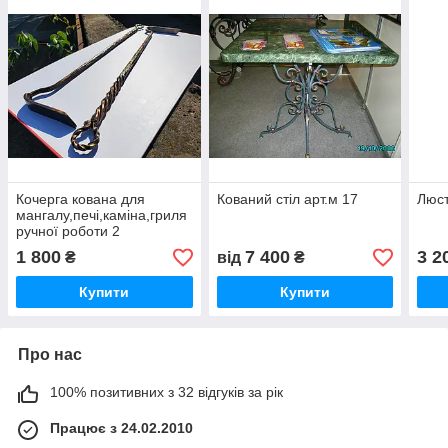
Кочерга кована для
Кований стіл арт.м 17
Люст
мангалу,печі,каміна,гриля
ручної роботи 2
1 800
7 400
3 2
₴
від
₴
Купити
Купити
Про нас
100% позитивних з 32 відгуків за рік
Працює з 24.02.2010