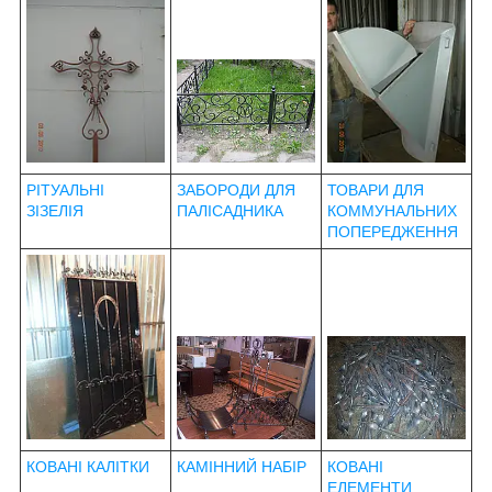
РІТУАЛЬНІ
ЗАБОРОДИ ДЛЯ
ТОВАРИ ДЛЯ
ЗІЗЕЛІЯ
ПАЛІСАДНИКА
КОММУНАЛЬНИХ
ПОПЕРЕДЖЕННЯ
КОВАНІ КАЛІТКИ
КАМІННИЙ НАБІР
КОВАНІ
ЕЛЕМЕНТИ