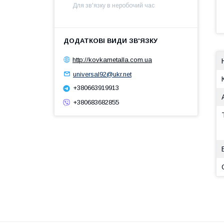
Для зв'язку в неробочий час
http://kovkametalla.com.ua
universal92@ukr.net
+380663919913
+380683682855