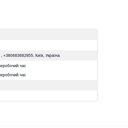
 , +380683682855, Київ, Україна
 неробочий час
 неробочий час