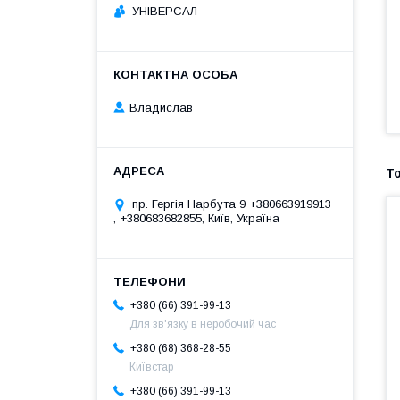
УНІВЕРСАЛ
Владислав
пр. Гергія Нарбута 9 +380663919913
, +380683682855, Київ, Україна
+380 (66) 391-99-13
Для зв'язку в неробочий час
+380 (68) 368-28-55
Київстар
+380 (66) 391-99-13