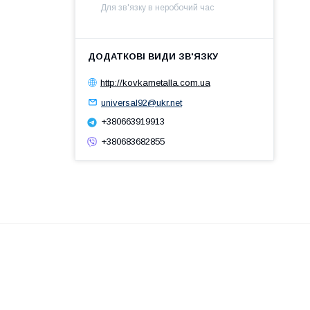
Для зв'язку в неробочий час
http://kovkametalla.com.ua
universal92@ukr.net
+380663919913
+380683682855