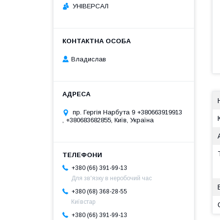
УНІВЕРСАЛ
Владислав
пр. Гергія Нарбута 9 +380663919913
, +380683682855, Київ, Україна
+380 (66) 391-99-13
Для зв'язку в неробочий час
+380 (68) 368-28-55
Київстар
+380 (66) 391-99-13