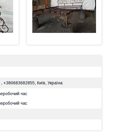
 , +380683682855, Київ, Україна
 неробочий час
 неробочий час