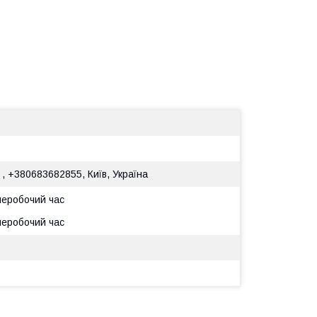
 , +380683682855, Київ, Україна
 неробочий час
 неробочий час