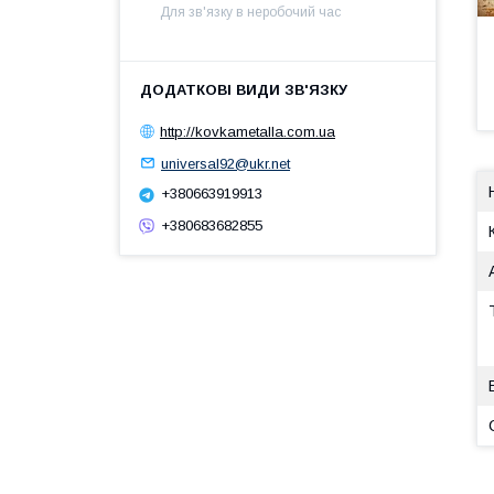
Для зв'язку в неробочий час
http://kovkametalla.com.ua
universal92@ukr.net
+380663919913
+380683682855