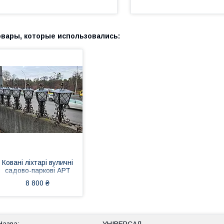
Ковані ліхтарі вуличні
садово-паркові АРТ
ФК 6
8 800 ₴