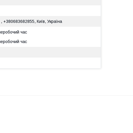
 , +380683682855, Київ, Україна
 неробочий час
 неробочий час