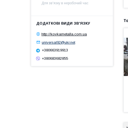
Для зв'язку в неробочий час
http://kovkametalla.com.ua
universal92@ukr.net
+380663919913
+380683682855