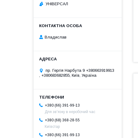
УНІВЕРСАЛ
Владислав
пр. Гергія Нарбута 9 +380663919913
, +380683682855, Київ, Україна
+380 (66) 391-99-13
Для зв'язку в неробочий час
+380 (68) 368-28-55
Київстар
+380 (66) 391-99-13