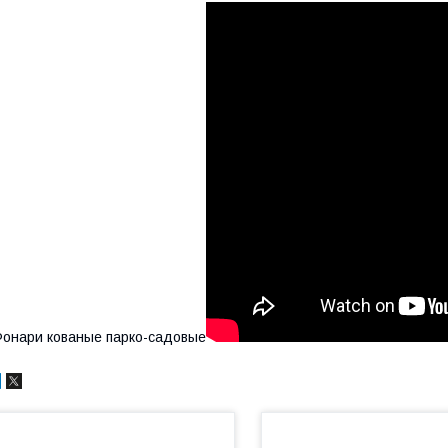
онари кованые парко-садовые