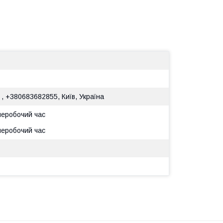
 , +380683682855, Київ, Україна
 неробочий час
 неробочий час