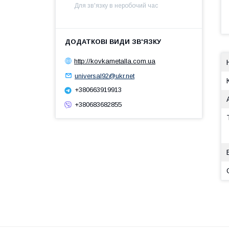
Для зв'язку в неробочий час
http://kovkametalla.com.ua
universal92@ukr.net
+380663919913
+380683682855