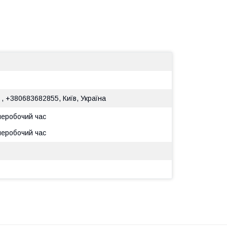
 , +380683682855, Київ, Україна
 неробочий час
 неробочий час