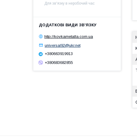
Для зв'язку в неробочий час
http://kovkametalla.com.ua
universal92@ukr.net
+380663919913
+380683682855