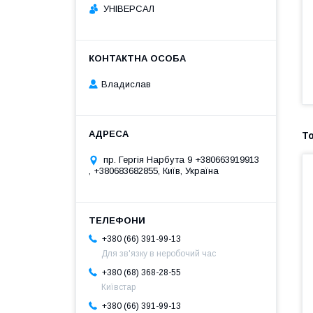
УНІВЕРСАЛ
Владислав
пр. Гергія Нарбута 9 +380663919913
, +380683682855, Київ, Україна
+380 (66) 391-99-13
Для зв'язку в неробочий час
+380 (68) 368-28-55
Київстар
+380 (66) 391-99-13