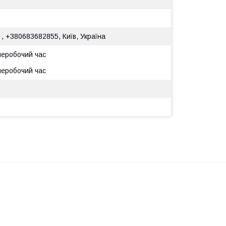
 , +380683682855, Київ, Україна
 неробочий час
 неробочий час