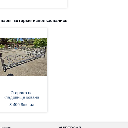
Огорожа на
кладовище кована
арт ок 30.
3 400 ₴/пог.м