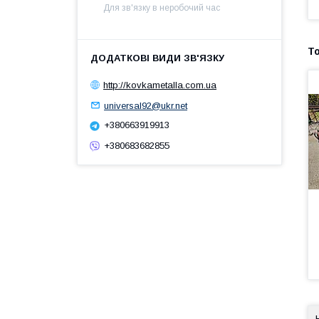
Для зв'язку в неробочий час
http://kovkametalla.com.ua
universal92@ukr.net
+380663919913
+380683682855