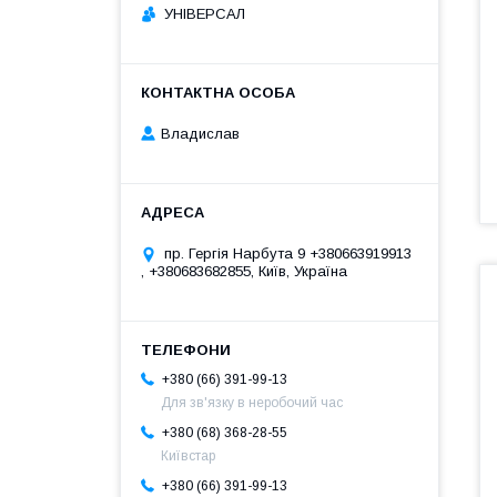
УНІВЕРСАЛ
Владислав
пр. Гергія Нарбута 9 +380663919913
, +380683682855, Київ, Україна
+380 (66) 391-99-13
Для зв'язку в неробочий час
+380 (68) 368-28-55
Київстар
+380 (66) 391-99-13